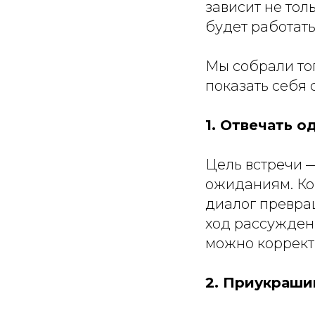
зависит не тол
будет работать
Мы собрали то
показать себя 
1. Отвечать 
Цель встречи —
ожиданиям. Ког
диалог превра
ход рассуждени
можно корректн
2. Приукраши