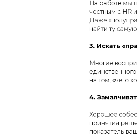
На работе мы п
честным с HR и
Даже «полуправ
найти ту самую
3. Искать «пр
Многие воспри
единственного 
на том, «чего 
4. Замалчива
Хорошее собесе
принятия решен
показатель ваш