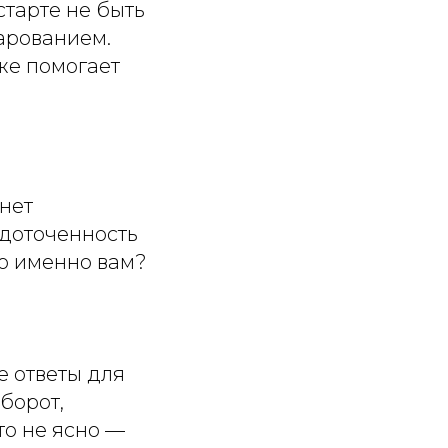
старте не быть
чарованием.
же помогает
нет
редоточенность
но именно вам?
е ответы для
борот,
то не ясно —