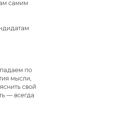
вам самим
андидатам
впадаем по
тия мысли,
яснить свой
ть — всегда