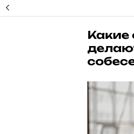
Какие
делаю
собес