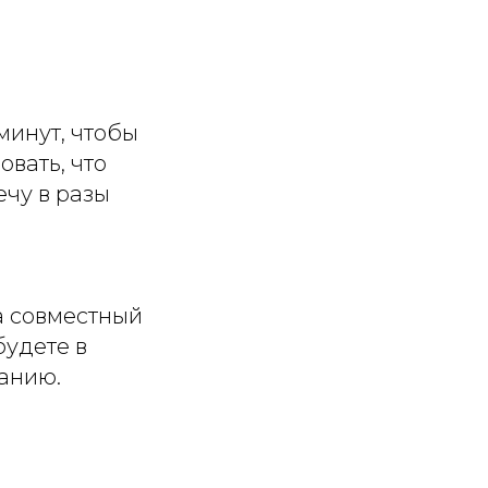
минут, чтобы
вать, что
ечу в разы
а совместный
будете в
панию.